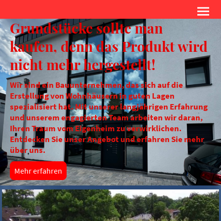
Grundstücke sollte man
kaufen, denn das Produkt wird
nicht mehr hergestellt!
Wir sind ein Bauunternehmen, das sich auf die
Erstellung von Wohnhäusern in guten Lagen
spezialisiert hat. Mit unserer langjährigen Erfahrung
und unserem engagierten Team arbeiten wir daran,
Ihren Traum vom Eigenheim zu verwirklichen.
Entdecken Sie unser Angebot und erfahren Sie mehr
über uns.
Mehr erfahren